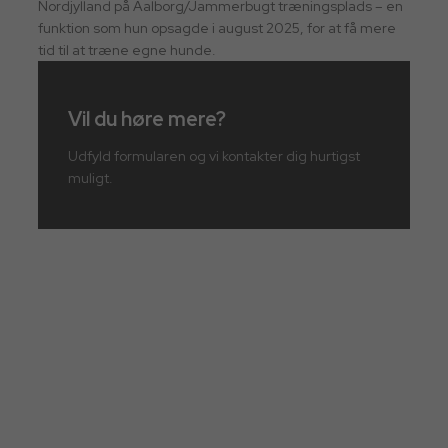
Nordjylland på Aalborg/Jammerbugt træningsplads – en
funktion som hun opsagde i august 2025, for at få mere
tid til at træne egne hunde.
Vil du høre mere?
Udfyld formularen og vi kontakter dig hurtigst
muligt.