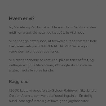
Hvem er vi?
Vi, Merete og Per, bor på en lille ejendom i Nr. Kongerslev,
midt i en pragtfuld natur, og tæt på Lille Vildmose.
Vi har begge haft hunde, af forskellige racer næsten hele
livet, men netop en GOLDEN RETRIEVER, viste sig at
være den helt rigtige race for os.
Vi elsker at opholde os i naturen, på alle tider af året, og
deltager ivrigt på Markprøver, Workingtests og diverse
jagter, med alle vores hunde.
Baggrund:
I 2000 købte vi vores første Golden Retriever -Skovlund’s
Golden Aramis, som var ud af udstillingslinier. En dejlig
hund, som også viste sig at have gode jagtinstinkter.