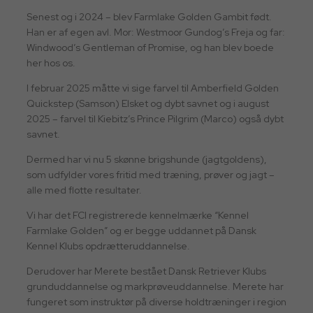
Senest og i 2024 – blev Farmlake Golden Gambit født.
Han er af egen avl. Mor: Westmoor Gundog’s Freja og far:
Windwood’s Gentleman of Promise, og han blev boede
her hos os.
I februar 2025 måtte vi sige farvel til Amberfield Golden
Quickstep (Samson) Elsket og dybt savnet og i august
2025 – farvel til Kiebitz’s Prince Pilgrim (Marco) også dybt
savnet.
Dermed har vi nu 5 skønne brigshunde (jagtgoldens),
som udfylder vores fritid med træning, prøver og jagt –
alle med flotte resultater.
Vi har det FCI registrerede kennelmærke “Kennel
Farmlake Golden” og er begge uddannet på Dansk
Kennel Klubs opdrætteruddannelse.
Derudover har Merete bestået Dansk Retriever Klubs
grunduddannelse og markprøveuddannelse. Merete har
fungeret som instruktør på diverse holdtræninger i region