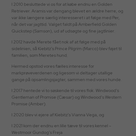
I 2010 besluttede vi os for at købe endnu en Golden
Retriever. Aramis var dengang blevet en ældre herre, og
var ikke længere særlig interesseret i at følge med Per,
når det var jagttid. Valget faldt på Amberfield Golden
Quickstep (Samson), ud af udsøgte og fine jagtlinier.
I 2012 havde Merete fået nok af at følge med på
sidelinien, så Kiebitz’s Prince Pilgrim (Marco) blev føjet til
familien, som Meretes hund.
Hermed opstod vores fælles interesse for
markprøveverdenen og ligesom vi deltager utallige
gange på opsamlingsjagter, sammen med vores hunde.
I 2017 hentede vi to søskende til vores flok. Windwood’s
Gentleman of Promise (Cæsar) og Windwood’s Western
Promise (Amber).
I 2020 blev vi ejere af Kiebitz’s Vianna Vega, og
I 2021 kom der endnu en lille tæve til vores kennel –
Westmoor Gundog’s Freja