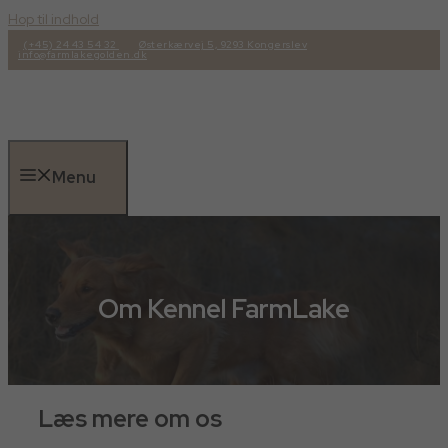
Hop til indhold
(+45) 24 43 54 32
Østerkærvej 5, 9293 Kongerslev
info@farmlakegolden.dk
Menu
Om Kennel FarmLake
Læs mere om os