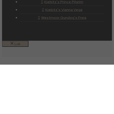
Kiebitz’s Prince Pilgrim
Kiebitz’s Vianna Vega
Westmoor Gundog’s Freja
Luk