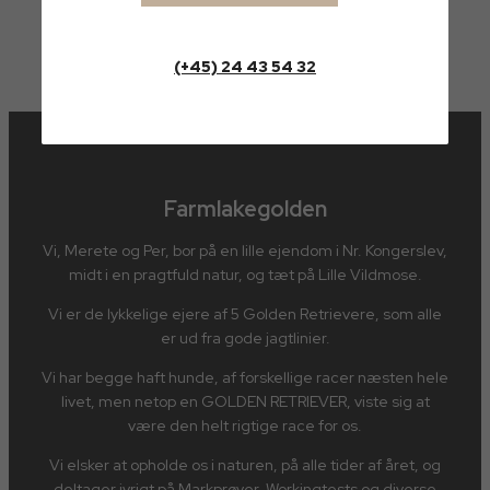
(+45) 24 43 54 32
Farmlakegolden
Vi, Merete og Per, bor på en lille ejendom i Nr. Kongerslev,
midt i en pragtfuld natur, og tæt på Lille Vildmose.
Vi er de lykkelige ejere af 5 Golden Retrievere, som alle
er ud fra gode jagtlinier.
Vi har begge haft hunde, af forskellige racer næsten hele
livet, men netop en GOLDEN RETRIEVER, viste sig at
være den helt rigtige race for os.
Vi elsker at opholde os i naturen, på alle tider af året, og
deltager ivrigt på Markprøver, Workingtests og diverse